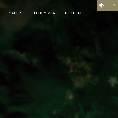
EN
GALERİ
HAKKIMIZDA
İLETİŞİM
TASARIM EKİBİ
IÇİFTLİK