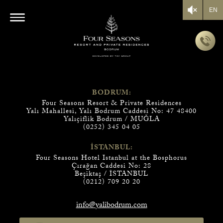
EN
Bİ
BODRUM:
TOP
Four Seasons Resort & Private Residences
HİZM
Yalı Mahallesi, Yalı Bodrum Caddesi No: 47 48400
Yalıçiflik Bodrum / MUĞLA
(0252) 345 04 05
SİZİNLE İLE
İÇİN LÜT
EKSİKSİZ D
İSTANBUL:
Four Seasons Hotel Istanbul at the Bosphorus
Çırağan Caddesi No: 28
Beşiktaş / İSTANBUL
(0212) 709 20 20
info@yalibodrum.com