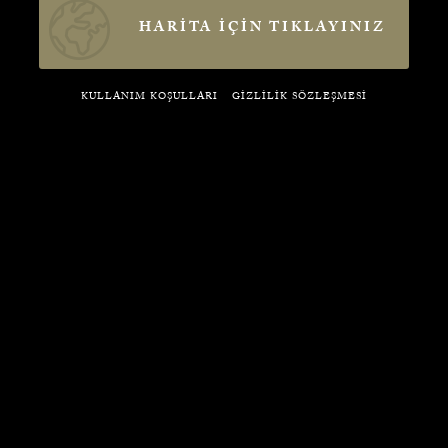
HARİTA İÇİN TIKLAYINIZ
KULLANIM KOŞULLARI
GİZLİLİK SÖZLEŞMESİ
Tercih edilen ile
GİZLİLİK
OKUDUM 
EDİYORU